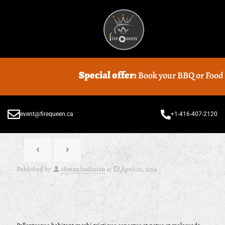
Special offer:
Book your BBQ or Food tr
event@firequeen.ca
+1-416-407-2120
Published by
alireza.hodaeian
at
April 29, 2014